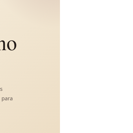
no
es
o para