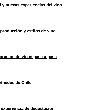
 y nuevas experiencias del vino
 producción y estilos de vino
oración de vinos paso a paso
viñedos de Chile
y experiencia de degustación