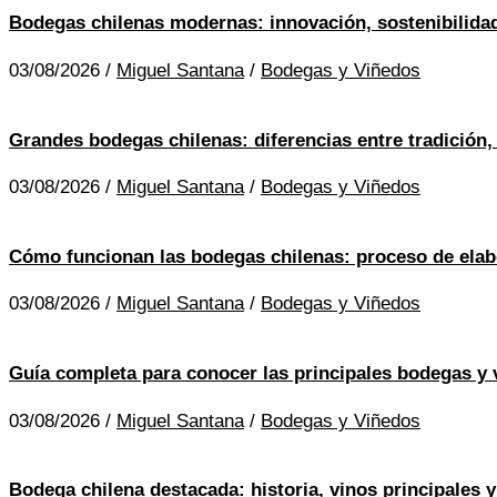
Bodegas chilenas modernas: innovación, sostenibilidad
03/08/2026
/
Miguel Santana
/
Bodegas y Viñedos
Grandes bodegas chilenas: diferencias entre tradición,
03/08/2026
/
Miguel Santana
/
Bodegas y Viñedos
Cómo funcionan las bodegas chilenas: proceso de elab
03/08/2026
/
Miguel Santana
/
Bodegas y Viñedos
Guía completa para conocer las principales bodegas y 
03/08/2026
/
Miguel Santana
/
Bodegas y Viñedos
Bodega chilena destacada: historia, vinos principales 