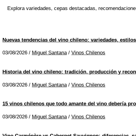
Explora variedades, cepas destacadas, recomendaciones y 
Nuevas tendencias del vino chileno: variedades, estilo
03/08/2026
/
Miguel Santana
/
Vinos Chilenos
Historia del vino chileno: tradición, producción y rec
03/08/2026
/
Miguel Santana
/
Vinos Chilenos
15 vinos chilenos que todo amante del vino debería pr
03/08/2026
/
Miguel Santana
/
Vinos Chilenos
Vino Carménère vs Cabernet Sauvignon: diferencias, sa