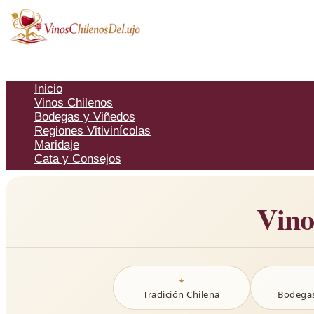
Ir
al
contenido
Inicio
Vinos Chilenos
Bodegas y Viñedos
Regiones Vitivinícolas
Maridaje
Cata y Consejos
Vino
Tradición Chilena
Bodega